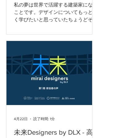
ラム参加者の声 #2
ません。自分は絵を描いたりものを創
私の夢は世界で活躍する建築家になる
造する事は好きでも、それが何か意味
ことです。デザインについてもっと深
を成せる行為だとは思った事はありま
く学びたいと思っていたちょうどその
せんでした。 自分にとってはただそれ
時に未来Designersプログラムに参加す
が好きというだけで、趣味以上の何に
ることができました。 専門家の方々の
もならないと、そう思っていました。
レクチャーやDLX Labの展示を通じ
し
て、デザインは多くの分野にとって基
盤となる考え方であることや、さまざ
まな分野と密接に結びつき、それらを
つなぐ役割を持っているということを
学びました。 また、実際のワークショ
ップでは、一つの問題をさまざまな視
点から見つめようとする姿勢から、す
でにデザインが始まっていることに気
付きました。 メンターとの面談やプロ
ダクトについてのインタビューなどを
4月22日
読了時間: 1分
するうちに、「デザインとは何か」と
いう、とても難しい問いについてもっ
未来Designers by DLX - 高
と深く掘り下げたいという気持ちが芽