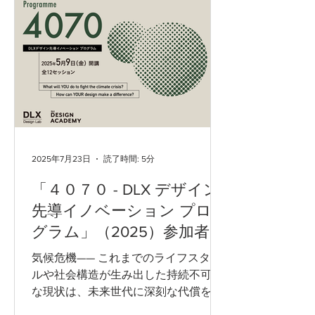
を提示し、その最初のトレーニングス
テップを演習を交えて学びまし...
2025年7月23日
読了時間: 5分
「４０７０ - DLX デザイン
先導イノベーション プロ
グラム」（2025）参加者の
声（1）
気候危機—— これまでのライフスタイ
ルや社会構造が生み出した持続不可能
な現状は、未来世代に深刻な代償をも
たらすことが明らかになっています。