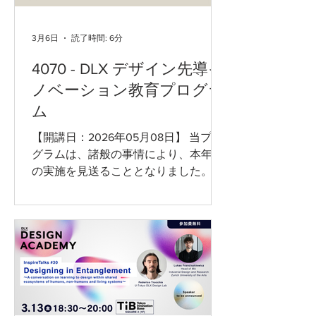
3月6日
読了時間: 6分
4070 - DLX デザイン先導イ
ノベーション教育プログラ
ム
【開講日：2026年05月08日】 当プロ
グラムは、諸般の事情により、本年度
の実施を見送ることとなりました。 プ
ログラム４０７０とは？ 気候・環境の
課題に、デザインでどう関わっていく
のか。 気候変動、生物多様性の損失、
資源制約、都市・生活インフラの歪み
など、環境課題は複雑化し、単一の技
術・解決法・制度だけでは解けない局
面に入っています。 これまでの社会・
プロダクト・サービスは「人間の利便