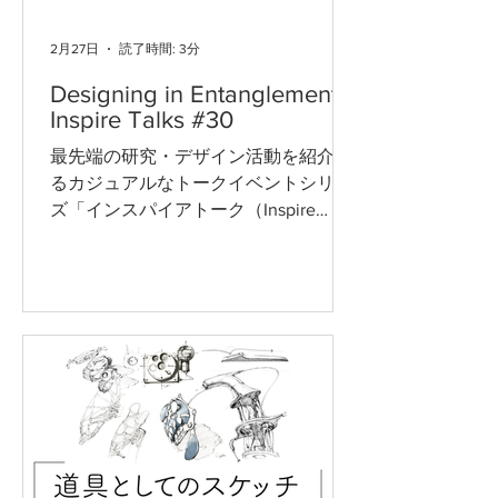
性」を中心として設計されてきまし
た。しかし、人間は社会や環境から独
2月27日
読了時間: 3分
立した存在ではなく、私たちの日々の
Designing in Entanglement -
営みが、環境へ影響を与えてきたこと
Inspire Talks #30
は明白な事実です。 プログラム4070
は、従来の人間中心のデザインを土台
最先端の研究・デザイン活動を紹介す
としながら、生活者や現場の視点から
るカジュアルなトークイベントシリー
課題を捉え直し、人・社会・環境の関
ズ「インスパイアトーク（Inspire
係性を“相互作用のウェブ (関係性の網)
Talks）」 30回目を迎える今回は、
”として理解しながら、行動や意思決定
DLX Design Lab 共同ディレクターであ
の変化につながるアイデアを形にして
るフェデリコ・トルチア（Federico
いく、3ヶ月のプロジェクト型プログ
Trucchia）が、チューリッヒ芸術大学
ラムです。課題設定からプロトタイピ
大学院 工業デザイン科・専攻長のルー
ング、検証、最終提案までを一気通貫
カス・フランチシギエヴィチ(Lukas
で実践し、企業・組織の実務とも接続
FRANCISZKIEWICZ) を迎え、
しながら、実行可能な提案へと発展さ
「Designing in Entanglement（絡み合
せていきます。
う世界でのデザイン）」をテーマにト
ークセッションを行います。 人間、動