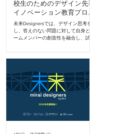
校生のためのデザイン先導
生えてきました。 そして、クリエイテ
イノベーション教育プログ
ィブさを持つ同じ年代の仲間と一緒に
ラム参加者の声 #1
アイデア交換やディスカッションをし
未来Designersでは、デザイン思考を通
ながら、時には学校のことや将来の夢
し、答えのない問題に対して自身とチ
などを語り合ったりして、たくさんの
ームメンバーの創造性を融合し、試行
新しい友達もできました。 プログラム
錯誤を経て独自の観点での解決策を提
の集大成である成果発表会の準備に向
案する力を身につけられました。無数
けて、何度もチームでミーティングを
の選択肢がある中で、インタビューな
重ね、プロトタイプ
どの調査を行ってからチーム全員が納
得して取り組めるアイデアを絞る最中
に何度も挫折を経験しましたが、その
おかげで自信を持ってプレゼンできる
成果物が完成しました。 これから、仕
事やプロジェクトにおいて、頭の中に
浮かんでいるアイデアや明確な答えの
ないものを形にしたり、テストしたり
するのに未来Designersで習得したアイ
デアの発展やプロトタイプの作成の仕