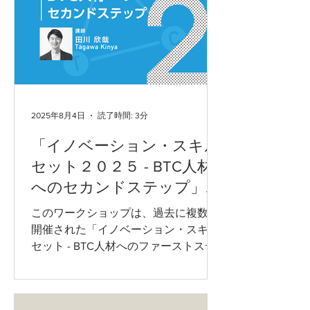
困難な時代です。過去の延長では対応
できない新たな課題やチャンスに備え
るためには、未知や予測不能な可能性
を柔軟に想像し、多様な未来像を描く
力が必要とされています。未来洞察
は、偶然に見える兆しや一見無関係な
情報を手がかりに、従来の発想にとら
2025年8月4日
読了時間: 3分
われない未来を構想することで、思考
「イノベーション・スキル
の幅を広げます。
セット２０２５ - BTC人材
へのセカンドステップ」参
加者の声
このワークショップは、過去に複数回
開催された「イノベーション・スキル
セット - BTC人材へのファーストステ
ップ」の続編です。前回のワークショ
ップでは、現代のイノベーションリー
ダーに求められるBTC型スキルセット