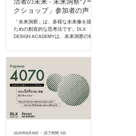
活者の未来 - 未来洞察ワー
クショップ」参加者の声
「未来洞察」は、多様な未来像を描く
ための創造的な思考法です。DLX
DESIGN ACADEMYは、未来洞察の研
究・開発の第一人者鷲田祐一先生（一
橋大学大学院経営管理研究科 教授、
データ・デザイン研究センター長）を
お迎えして、未来洞察ワークショップ
を行いました。 従来の発想法は、統計
や実績データをもとに、過去や現在の
延長線上に未来を描く「ライナー（直
線的）な思考」が中心であるのに対
し、未来洞察は、偶然に見える兆しや
一見無関係な情報を手がかりに、従来
の発想にとらわれない未来を構想する
ことで、思考の幅を広げます。 今回
は、エネルギーインフラと生活をテー
2025年8月19日
読了時間: 5分