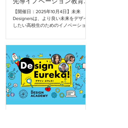
先導イノベーション教育プ
ログラム
【開催日：2025年10月4日】未来
Designersは、より良い未来をデザイン
したい高校生のためのイノベーション
教育プログラムです。東京大学生産技
術研究所 価値創造デザイン推進基盤
DLXデザインラボによる、科学、テク
ノロジー、そして人間を中心においた
デザインの力を通じて、実践的なデザ
イン先導イノベーションを学びます。
2025年6月13日
読了時間: 1分