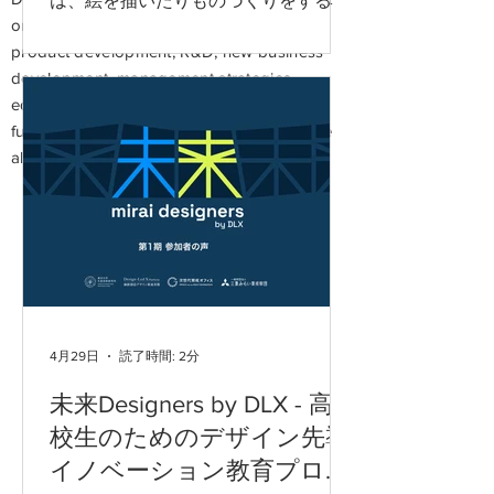
は、絵を描いたりものづくりをするの
only for designers. They are effective for
が元々好きだった事が一番にはありま
product development, R&D, new business
す。しかし、自分が一番惹かれたのは
development, management strategies,
初めて知ったデザインの考え方でし
education; all those professions and
た。自分は始め、デザインと言えばと
functions related to creativity. Students are
てもビジュアル的な、アート的なもの
also welcome.
のイメージがありました。しかし、こ
の未来 Designers でいう”デザイン”は
News&Program
全く違うものでした。それはもっとず
s
っと広く、私達の生きる社会と直接関
わる考え方そのものでした。 デザイン
は、身の回りに転がっているアイディ
アや視点、世界に山ほどある知識や技
術というのを人々に届けるために欠か
4月29日
読了時間: 2分
せない過程の一つです。社会課題や不
便を解消するための製品や、時には制
未来Designers by DLX - 高
度作りにおいて、ビジュアルのみに留
校生のためのデザイン先導
まる事なくそれを構成する全ての要素
イノベーション教育プログ
に焦点をあて、深く考えなければなり