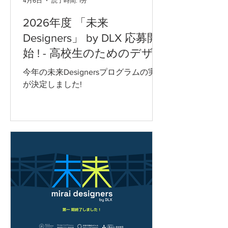
4月6日
読了時間: 1分
方などを活かしていきたいです！ これ
まではデザインは、商品やキャラクタ
2026年度 「未来
ーの外観についてという印象が強かっ
Designers」 by DLX 応募開
たのですが、身近なドアの設計から社
始 ! - 高校生のためのデザ
会のシステムまで幅広い分野と密接に
イン先導イノベーション教
関わるこのデザインはこれからも常に
今年の未来Designersプログラムの実施
必要とされるものだと思いました！！
育プログラム
が決定しました!
高校2年生 つくね 未来Designers by
DLX 2025-26年度第一期 ****************
▪️2026年度 第2期生募集中▪