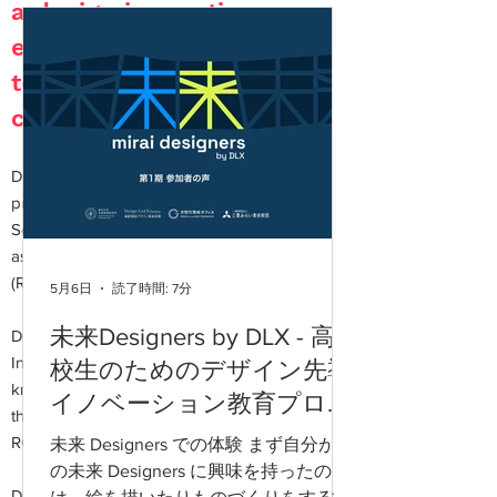
a design innovation
education program
, open
to all people who aim to
create the future.
DLX DESIGN ACADEMY is a design
program led by the Institute of Industrial
Science, The University of Tokyo (IIS) in
association with the Royal College of Art
(RCA).
5月6日
読了時間: 7分
未来Designers by DLX - 高
DLX DESIGN ACADEMY realizes “Design
Innovation Programs” based on the
校生のためのデザイン先導
knowledge of the design engineering and
イノベーション教育プログ
the science and technology provided by
ラム参加者の声 #3
RCA and IIS.
未来 Designers での体験 まず自分がこ
の未来 Designers に興味を持ったの
DLX DESIGN ACADEMY programs are not