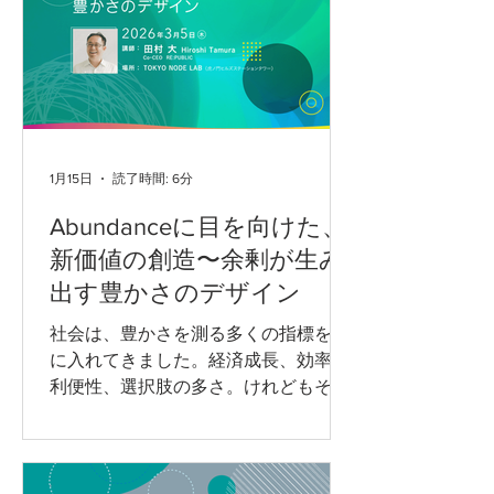
は、意識して練習することにより、確
実に上達する、と山中先生は言いま
す。ただし、絵によるコミュニケーシ
ョンも、言語と同様上達するための手
順があります。絵の作法を身に着ける
ための発音や文法や語彙の習得にあた
1月15日
読了時間: 6分
るステップです。 どなたでもご参加い
ただけますが、「絵心がない、と思っ
Abundanceに目を向けた、
ている人にも参加してほしい」と先生
新価値の創造〜余剰が生み
はおっしゃっています。 半日ずつ2日
間にわたるワークショップでは、Day1
出す豊かさのデザイン
に観察と理解、Day2にアイデアのため
社会は、豊かさを測る多くの指標を手
のスケッチをテーマとし、山中先生の
に入れてきました。経済成長、効率、
愛ある鋭い指導のもと、数多くのスケ
利便性、選択肢の多さ。けれどもそれ
ッチを実践していただきます。ものの
らが十分に満たされているはずの社会
見方・認識方法、手の動かし方や姿
で、なぜか「本当に必要なもの」が欠
勢・体の使い方、「観
けているという感覚が広がっていま
す。 講師の田村大さん（RE:PUBLIC