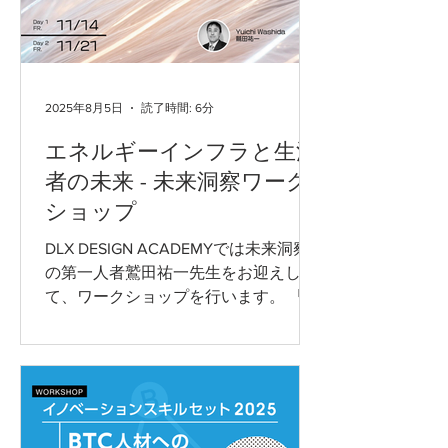
2025年8月5日
読了時間: 6分
エネルギーインフラと生活
者の未来 - 未来洞察ワーク
ショップ
DLX DESIGN ACADEMYでは未来洞察
の第一人者鷲田祐一先生をお迎えし
て、ワークショップを行います。 「未
来洞察」は、多様な未来像を描くため
の創造的な思考法で、戦略的意思決定
やイノベーション創出に有効です。現
代は、テクノロジーの急速な進化や社
会構造の変化、気候危機や地政学的リ
スクなどにより、将来の予測が極めて