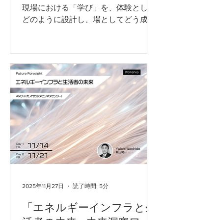
現場における「学び」を、体験として
掲げるDLXは、東京大学の様々
どのように設計し、場としてどう成立
させるかを、3日間の実践を通して探
究するワークショップです。 参加者
は、Kaospilotが30年以上にわたって培
ってきた体験学習（experiential
learning）とファシリテーションのア
プローチに基づき、授業や研修、教育
プログラムを「コンテンツの集合」で
はなく、学習プロセス全体として構成
する視点を学びます。。学びを段階的
に組み立てるためのフレームワーク
（Learning Arch や Vision Backcasting
など）を用いながら、学習者の主体
性・関与・リスクテイクを引き出す設
計方法を実践的に検討します。
2025年11月27日
読了時間: 5分
「エネルギーインフラと生