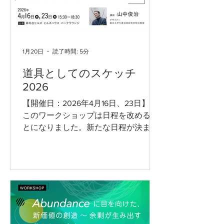
植物、素材、テクノロジー、制度——
私たちはそれらと複雑に絡まり合いな
がら生きています。 本セッションで
は、「私たちは外側から問題を解決す
る存在なのか？」という問いを出発点
1月20日
読了時間: 5分
に、人間・非人間・生態系が共有する
道具としてのスケッチ
エコシステムの中で、どのようにデザ
2026
インを学び、実践できるのか、につい
て、ゲストスピーカーを交えディスカ
【開催日：2026年4月16日、23日】 ※
ッション形式で進行します。 ▼日時 :
このワークショップは日程を改めるこ
2026年3月13日(金）18:30～20:00 ▼ 会
とになりました。新たな日程が決まり
場 Tokyo In
ましたらまたご案内させていただきま
す。 山中俊治先生の直接指導によるス
ケッチワークショップ第3弾を開催し
ます。 このワークショップでは、美術
や芸術とは一線を置いた「道具」とし
てのスケッチを学びます。正確にもの
ごとを見て、人に伝えるためのコミュ
ニケーションツールとしてのスケッチ