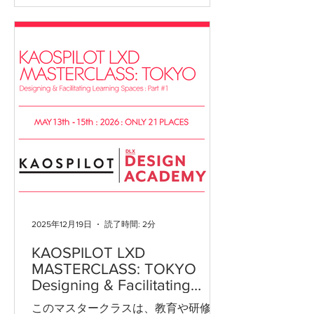
オンライン説明会を行いますので、ご
案内を申し上げます。 ＜説明会日時＞
※2回行う予定です（同じ内容で
す。） 2026年1月28日(水) 11：00－
12：00（オンライン） 2026年2月4日
(水) 17：00ー18：00 （オンライン）
＜説明会Zoomリンク＞ 参加お申込み
をされた方に別途ご案内します。 ＜説
明会参加お申込み＞ 以下のページ
（Peatix）よりお申込みください。一
社様より複数名お申込みいただけま
す。 https://curiosity2026-
infosession.peatix.com ＜説明会参加費
2025年12月19日
読了時間: 2分
＞無料 ＜公式資料＞ こちら よりご覧
ください。※こちらは2025年の資料で
KAOSPILOT LXD
す。2026年度版は現在準備中ですが、
MASTERCLASS: TOKYO
参加条件などの基本的な情報に変更は
Designing & Facilitating
ありません。 ＜Curiosity概要＞ 「デザ
Learning Spaces : Part #1
このマスタークラスは、教育や研修の
インによる価値創造」をミッションに