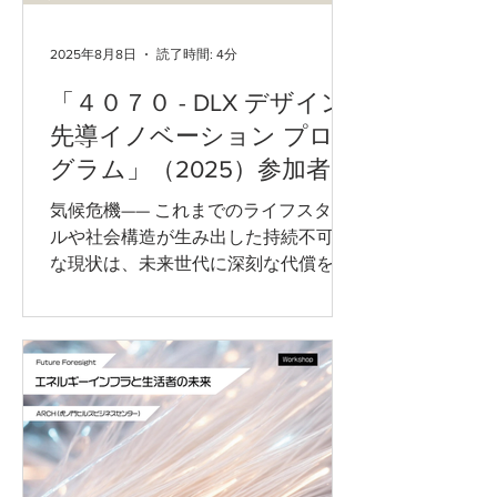
2025年8月8日
読了時間: 4分
「４０７０ - DLX デザイン
先導イノベーション プロ
グラム」（2025）参加者の
声（2）
気候危機—— これまでのライフスタイ
ルや社会構造が生み出した持続不可能
な現状は、未来世代に深刻な代償をも
たらすことが明らかになっています。
こうした状況に対し、デザインという
手段を用いて立ち向かおうとする先駆
的な試み—— それが「プログラム４０
７０」でした。...