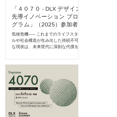
マとしました。2050年に向けて、日本
「４０７０ - DLX デザイン
のエネルギーインフラが大きな転換点
を迎えている今、現状を背景に、電力
先導イノベーション プロ
を「つくる」「届ける」「使い継ぐ」
グラム」（2025）参加者の
などの視点から、社会の未来像の構想
声（3）
に挑みました。 ＊ ＊ ＊ 2日間にわ
気候危機—— これまでのライフスタイ
たる「エネルギーインフラと生活者の
ルや社会構造が生み出した持続不可能
未来 - 未来洞察ワークショップ」に参
な現状は、未来世代に深刻な代償をも
加しました。参加のきっかけは、講師
たらすことが明らかになっています。
の鷲田祐一先生の著書『デザイン経
こうした状況に対し、デザインという
営』を読み、「未来洞察」に関する内
手段を用いて立ち向かおうとする先駆
容に興味を持ったことで
的な試み—— それが「プログラム４０
７０」でした。...