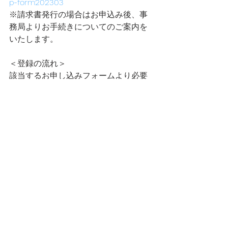
p-form202303
※請求書発行の場合はお申込み後、事
務局よりお手続きについてのご案内を
いたします。
＜登録の流れ＞
該当するお申し込みフォームより必要
事項を入力の上、ご応募ください。後
日、事務局より参加可否のご連絡と、
受講料お支払い手続きについてのご案
内をいたします。
ご応募の前に、
Terms and 
Conditions(規約)
と
Privacy Policy (個人
情報の取り扱いについて)
をよくお読み
ください。
受講料のお支払いを持って、登録完了
となります。
＜その他＞