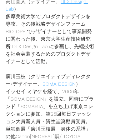
高山直人（デザイナー、
DLX Design 
Lab
）
多摩美術大学でプロダクトデザインを
専攻。その後戦略デザインファーム 
BIOTOPE でデザイナーとして事業開発
に関わった後、東京大学生産技術研究
所 DLX Design Lab に参画し、先端技術
を社会実装するためのプロダクトデザ
イナーとして活動。
廣川玉枝（クリエイティブディレクタ
ー/デザイナー、
SOMA DESIGN
）
イッセイ ミヤケを経て、2006年
「SOMA DESIGN」を設立。同時にブラ
ンド「SOMARTA」を立ち上げ東京コレ
クションに参加。第25回毎日ファッシ
ョン大賞新人賞・資生堂奨励賞受賞。
単独個展「廣川玉枝展　身体の系譜」
の他Canon[NEOREAL]展/ TOYOTA 