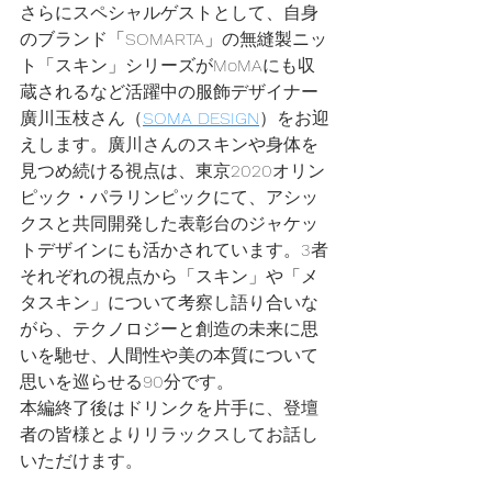
さらにスペシャルゲストとして、自身
のブランド「SOMARTA」の無縫製ニッ
ト「スキン」シリーズがMoMAにも収
蔵されるなど活躍中の服飾デザイナー
廣川玉枝さん（
SOMA DESIGN
）をお迎
えします。廣川さんのスキンや身体を
見つめ続ける視点は、東京2020オリン
ピック・パラリンピックにて、アシッ
クスと共同開発した表彰台のジャケッ
トデザインにも活かされています。3者
それぞれの視点から「スキン」や「メ
タスキン」について考察し語り合いな
がら、テクノロジーと創造の未来に思
いを馳せ、人間性や美の本質について
思いを巡らせる90分です。
本編終了後はドリンクを片手に、登壇
者の皆様とよりリラックスしてお話し
いただけます。