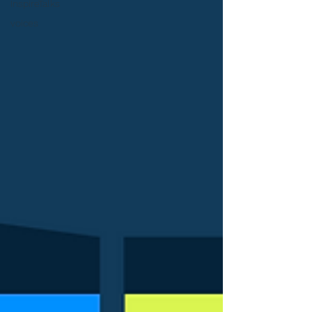
InspireTalks
voices