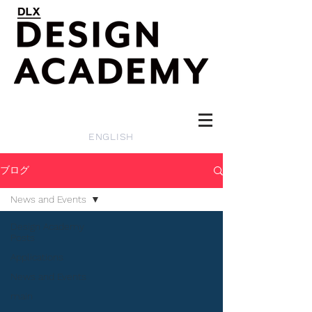
ENGLISH
ブログ
News and Events
Design Academy
Posts
Applications
News and Events
main