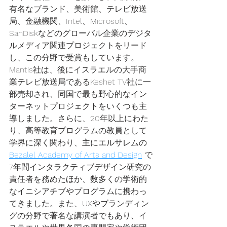
有名なブランド、美術館、テレビ放送
局、金融機関、Intel、Microsoft、
SanDiskなどのグローバル企業のデジタ
ルメディア関連プロジェクトをリード
し、この分野で受賞もしています。
Mantis社は、後にイスラエルの大手商
業テレビ放送局であるKeshet TV社に一
部売却され、同国で最も野心的なイン
ターネットプロジェクトをいくつも主
導しました。さらに、20年以上にわた
り、高等教育プログラムの教員として
学界に深く関わり、主にエルサレムの
Bezalel Academy of Arts and Design
 で
7年間インタラクティブデザイン研究の
責任者を務めたほか、数多くの学術的
なイニシアチブやプログラムに携わっ
てきました。また、UXやブランディン
グの分野で著名な講演者でもあり、イ