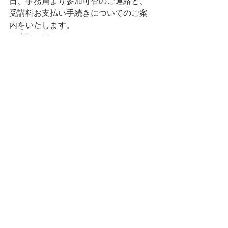
日、事務局より参加可否のご連絡と、
受講料お支払い手続きについてのご案
内をいたします。
ご応募の前に、
Terms and 
Conditions(規約)
と
Privacy Policy (個人
情報の取り扱いについて)
をよくお読み
ください。
受講料のお支払いを持って、登録完了
となります。
＜その他＞
参加者の皆様には事務局よりメールに
て事前にご連絡します。BCCによる一
斉配信でご連絡する場合もあります。
ご連絡が届かない場合は、スパムフォ
ルダのご確認をお願いいたします。
皆様のご参加をお待ちしています！
Applications