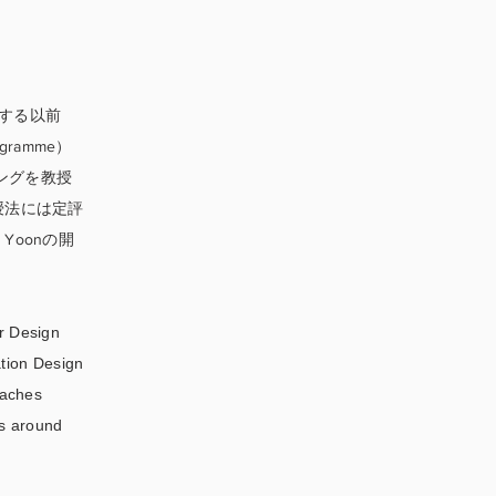
に移住する以前
gramme）
キングを教授
授法には定評
oonの開
or Design
ation Design
eaches
as around