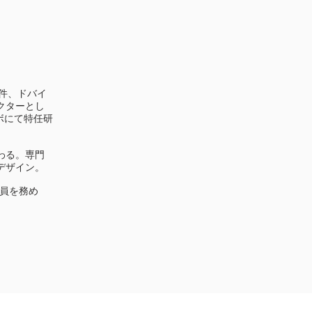
。
件、ドバイ
クターとし
ボにて特任研
わる。専門
デザイン。
審査員を務め