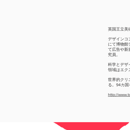
英国王立美術大
デザインコ
にて博物館
て広告や新
究員。
科学とデザ
領域はエク
世界的クリエイ
る。94カ
http://www.