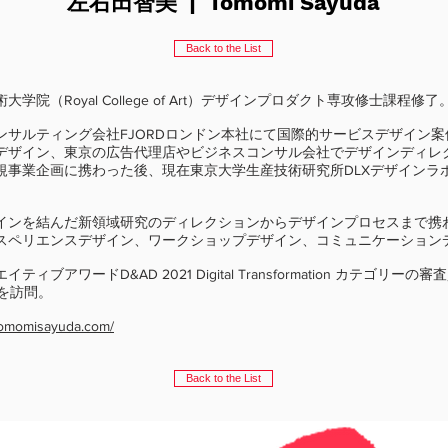
左右田智美 | Tomomi Sayuda
Back to the List
学院（Royal College of Art）デザインプロダクト専攻修士課程修了
ンサルティング会社FJORDロンドン本社にて国際的サービスデザイン案
デザイン、東京の広告代理店やビジネスコンサル会社でデザインディレ
規事業企画に携わった後、現在東京大学生産技術研究所DLXデザインラ
インを結んだ新領域研究のディレクションからデザインプロセスまで携
スペリエンスデザイン、ワークショップデザイン、コミュニケーション
ティブアワードD&AD 2021 Digital Transformation カテゴリーの
国を訪問。
tomomisayuda.com/
Back to the List